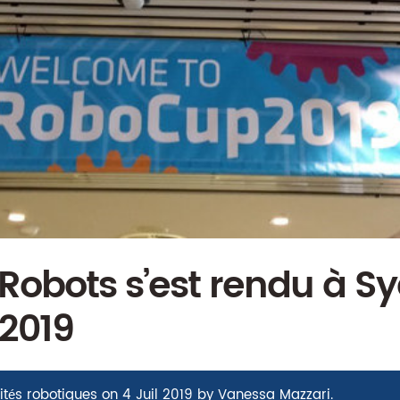
Robots s’est rendu à S
2019
ités robotiques
on
4 Juil 2019
by
Vanessa Mazzari
.