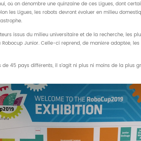
d’hui, où on dénombre une quinzaine de ces Ligues, dont cert
elon les Ligues, les robots devront évoluer en milieu domestiq
tastrophe.
eurs issus du milieu universitaire et de la recherche, les pl
a Robocup Junior. Celle-ci reprend, de manière adaptée, les 
de 45 pays différents, il s’agit ni plus ni moins de la plus