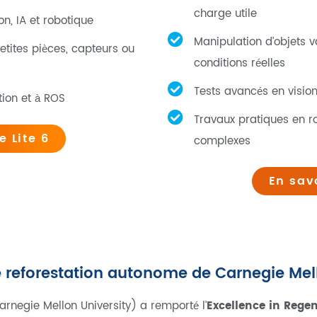
charge utile
on, IA et robotique
Manipulation d’objets 
tites pièces, capteurs ou
conditions réelles
Tests avancés en visio
ion et à ROS
Travaux pratiques en r
e Lite 6
complexes
En sav
e reforestation autonome de Carnegie Mel
rnegie Mellon University) a remporté l’
Excellence in Regen