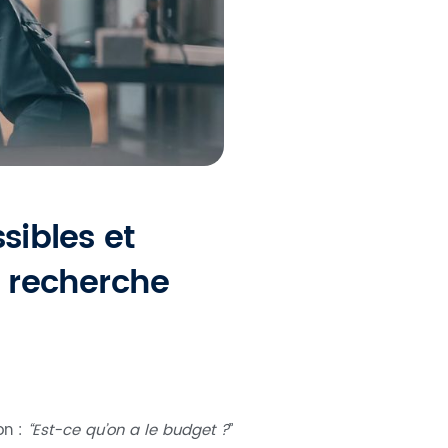
sibles et
a recherche
on :
“Est-ce qu’on a le budget ?
”