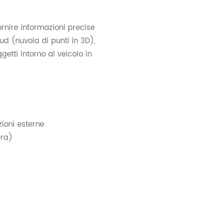
 fornire informazioni precise
ud (nuvola di punti in 3D),
etti intorno al veicolo in
zioni esterne
era)