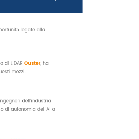
portunità legate alla
no di LiDAR
Ouster
, ha
uesti mezzi.
ngegneri dell’industria
do di autonomia dell’AI a