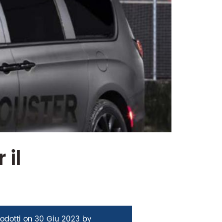
 il
odotti
on
30 Giu 2023
by