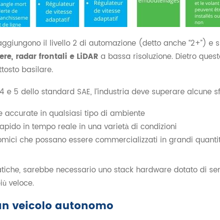
aggiungono il livello 2 di automazione (detto anche “2+”) e 
re, radar frontali e LiDAR
a bassa risoluzione. Dietro quest
tosto basilare.
i 4 e 5 dello standard SAE, l’industria deve superare alcune 
e accurate in qualsiasi tipo di ambiente
apido in tempo reale in una varietà di condizioni
nomici che possano essere commercializzati in grandi quanti
atiche, sarebbe necessario uno stack hardware dotato di sen
iù veloce.
i un veicolo autonomo