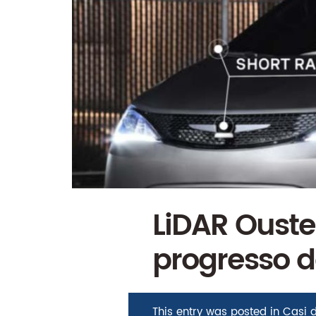
LiDAR Ouster
progresso d
This entry was posted in
Casi d