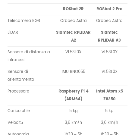
ROSbot 2R
ROSbot 2 Pro
Telecamera RGB
Orbbec Astra
Orbbec Astra
LiDAR
Slamtec RPLIDAR
Slamtec
A2
RPLIDAR A3
Sensore di distanza a
VL53L0X
VL53L0X
infrarossi
Sensore di
IMU BNO055
VL53L0X
orientamento
Processore
Raspberry Pi 4
Intel Atom x5
(ARM64)
Z8350
Carico utile
5 kg
5 kg
Velocità
3,6 km/h
3,6 km/h
Autonomia
1h30 – 5h
1h30 – 5h