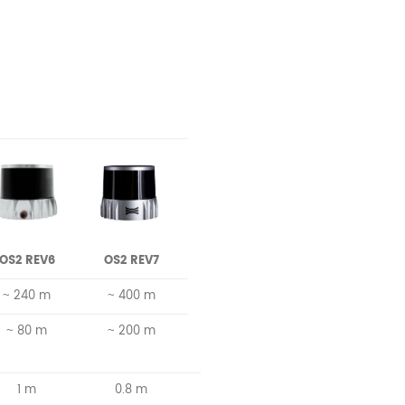
OS2 REV6
OS2 REV7
~ 240 m
~ 400 m
~ 80 m
~ 200 m
1 m
0.8 m