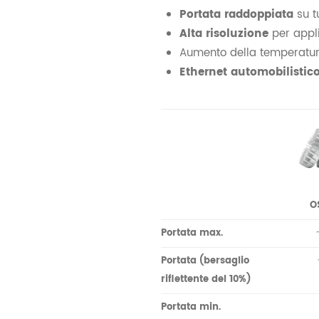
Portata raddoppiata
su tu
Alta risoluzione
per appli
Aumento della temperatu
Ethernet automobilistic
O
Portata max.
Portata (bersaglio
riflettente del 10%)
Portata min.
0.