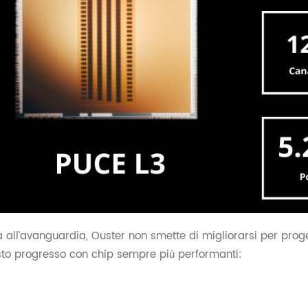
 all’avanguardia, Ouster non smette di migliorarsi per prog
to progresso con chip sempre più performanti: