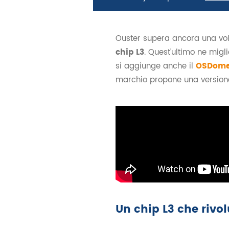
Ouster supera ancora una volta
chip L3
. Quest’ultimo ne migl
si aggiunge anche il
OSDom
marchio propone una versione 
Un chip L3 che rivo