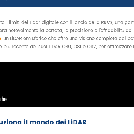
 i limiti del Lidar digitale con il lancio della
REV7
, una gam
iora notevolmente la portata, la precisione e l’affidabilità 
e
, un LiDAR emisferico che offre una visione completa dal pavim
più recente dei suoi LiDAR OS0, OS1 e OS2, per ottimizzare l
luziona il mondo dei LiDAR