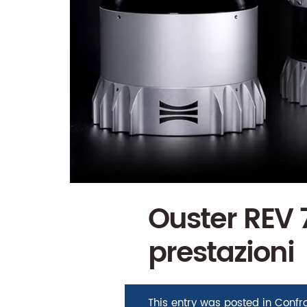
Ouster REV 
prestazioni
This entry was posted in
Confro