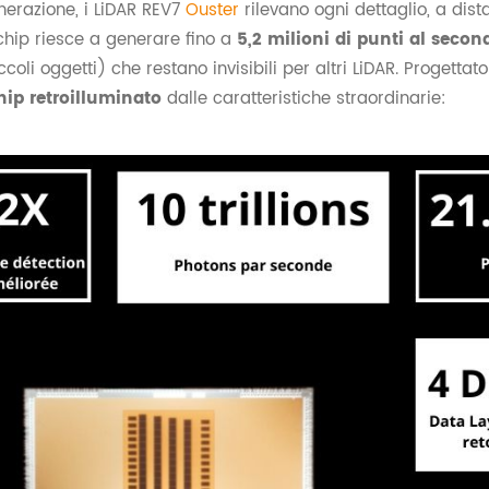
nerazione, i LiDAR REV7
Ouster
rilevano ogni dettaglio, a dis
chip riesce a generare fino a
5,2 milioni di punti al secon
iccoli oggetti) che restano invisibili per altri LiDAR. Progetta
hip retroilluminato
dalle caratteristiche straordinarie: