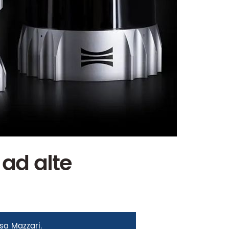
ad alte
sa Mazzari
.