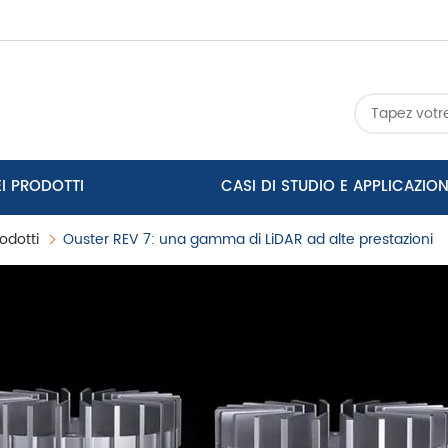
EI PRODOTTI
CASI DI STUDIO E APPLICAZION
odotti
Ouster REV 7: una gamma di LiDAR ad alte prestazioni