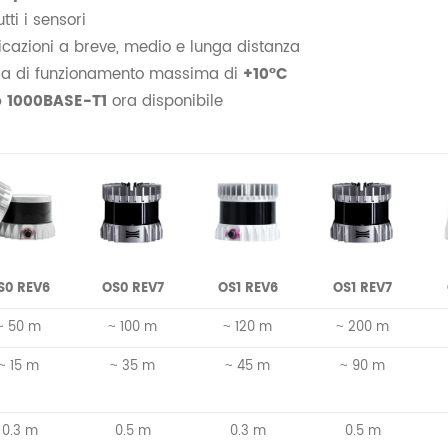
tti i sensori
cazioni a breve, medio e lunga distanza
ra di funzionamento massima di
+10°C
o 1000BASE-T1
ora disponibile
S0 REV6
OS0 REV7
OS1 REV6
OS1 REV7
~ 50 m
~ 100 m
~ 120 m
~ 200 m
~ 15 m
~ 35 m
~ 45 m
~ 90 m
3 m
0.5 m
0.3 m
0.5 m